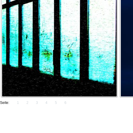
Seite:
1
2
3
4
5
6